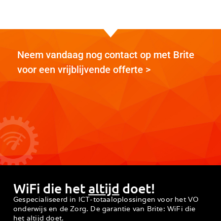
Neem vandaag nog contact op met Brite
voor een vrijblijvende offerte >
WiFi die het
altijd
doet!
Gespecialiseerd in ICT-totaaloplossingen voor het VO
onderwijs en de Zorg. De garantie van Brite: WiFi die
het
altijd
doet.