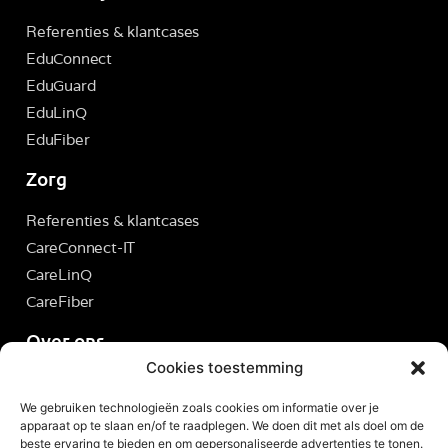
Referenties & klantcases
EduConnect
EduGuard
EduLinQ
EduFiber
Zorg
Referenties & klantcases
CareConnect-IT
CareLinQ
CareFiber
Over ons
Cookies toestemming
Servicedesk
Brite Ticketsysteem
We gebruiken technologieën zoals cookies om informatie over je
apparaat op te slaan en/of te raadplegen. We doen dit met als doel om de
Over Brite
beste ervaring te bieden en om gepersonaliseerde advertenties te tonen.