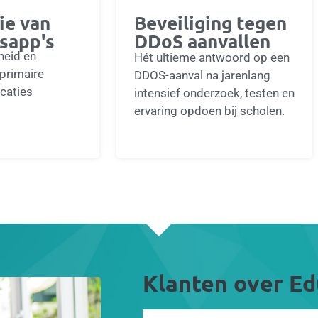
ie van
Beveiliging tegen
sapp's
DDoS aanvallen
heid en
Hét ultieme antwoord op een
primaire
DDOS-aanval na jarenlang
caties
intensief onderzoek, testen en
ervaring opdoen bij scholen.
Klanten over Ed