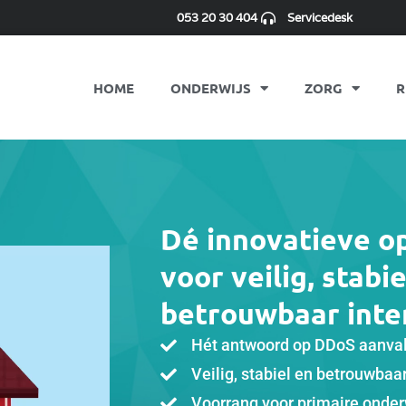
053 20 30 404
Servicedesk
HOME
ONDERWIJS
ZORG
R
Dé innovatieve o
voor veilig, stabie
betrouwbaar inter
Hét antwoord op DDoS aanval
Veilig, stabiel en betrouwbaa
Voorrang voor primaire onder