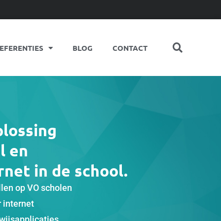
EFERENTIES
BLOG
CONTACT
plossing
l en
net in de school.
len op VO scholen
r internet
wijsapplicaties