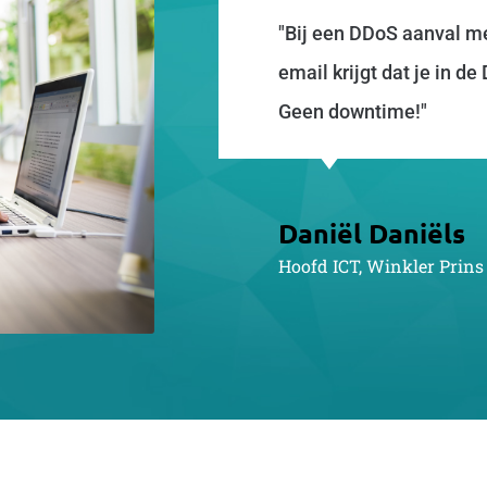
"Bij een DDoS aanval me
email krijgt dat je in d
Geen downtime!"
Daniël Daniëls
Hoofd ICT, Winkler Prins