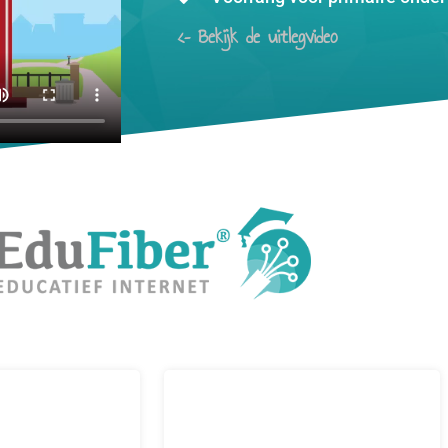
<– Bekijk de uitlegvideo