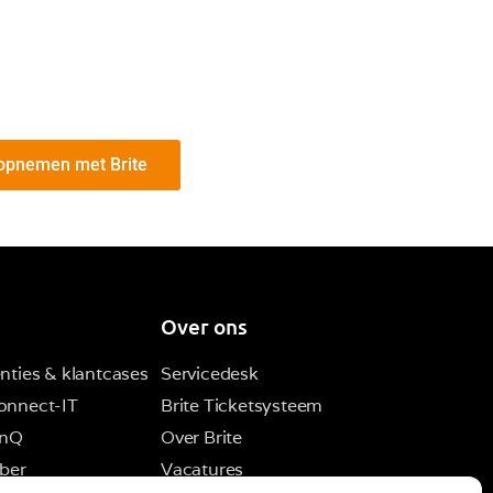
 opnemen met Brite
Over ons
nties & klantcases
Servicedesk
onnect-IT
Brite Ticketsysteem
inQ
Over Brite
ber
Vacatures