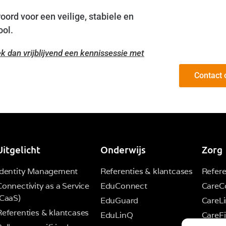
oord voor een veilige, stabiele en
ool.
k dan vrijblijvend een kennissessie met
Contact
Uitgelicht
Onderwijs
Zorg
Identity Management
Referenties & klantcases
Refere
Connectivity as a Service
EduConnect
CareC
(CaaS)
EduGuard
CareL
Referenties & klantcases
EduLinQ
CareFi