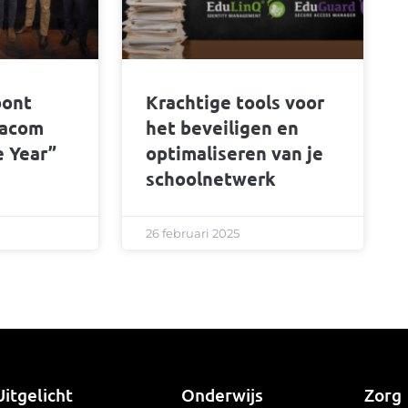
oont
Krachtige tools voor
tacom
het beveiligen en
e Year”
optimaliseren van je
schoolnetwerk
26 februari 2025
Uitgelicht
Onderwijs
Zorg