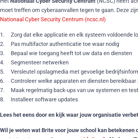
Het
Nationaal Cyber Security Centrum
(NCSC) heeft ach
moet treffen om cyberaanvallen tegen te gaan. Deze zijn
Nationaal Cyber Security Centrum (ncsc.nl)
1. Zorg dat elke applicatie en elk systeem voldoende l
2. Pas multifactor authenticatie toe waar nodig
3. Bepaal wie toegang heeft tot uw data en diensten
4. Segmenteer netwerken
5. Versleutel opslagmedia met gevoelige bedrijfsinfor
6. Controleer welke apparaten en diensten bereikbaar z
7. Maak regelmatig back-ups van uw systemen en tes
8. Installeer software updates
Lees het eens door en kijk waar jouw organisatie verb
Wil je weten wat Brite voor jouw school kan betekenen