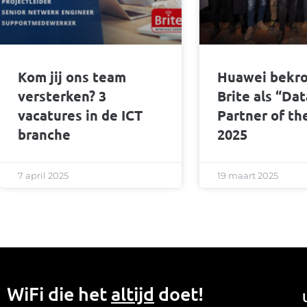
Kom jij ons team
Huawei bekr
versterken? 3
Brite als “Da
vacatures in de ICT
Partner of th
branche
2025
7 april 2025
19 maart 2025
WiFi die het
altijd
doet!