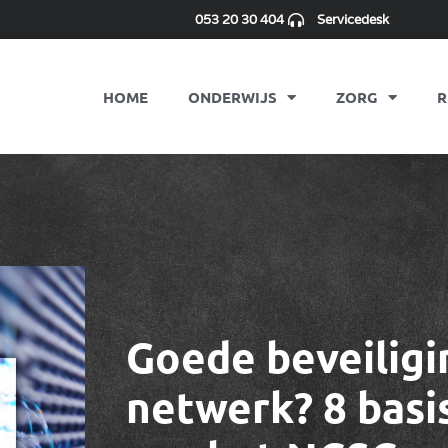
053 20 30 404
Servicedesk
HOME
ONDERWIJS
ZORG
R
Goede beveiligin
netwerk? 8 bas