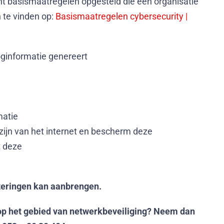
t basismaatregelen opgesteld die een organisatie
 te vinden op:
Basismaatregelen cybersecurity |
oginformatie genereert
matie
ijn van het internet en bescherm deze
t deze
eteringen kan aanbrengen.
 op het gebied van netwerkbeveiliging? Neem dan