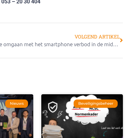
. 053 – 20 30 404
VOLGEND ARTIKEL
Hoe omgaan met het smartphone verbod in de middelbare schoolklas? (Gratis webinar)
Nieuws
Beveiligingsbeheer