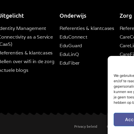
Uitgelicht
Onderwijs
Zorg
Identity Management
Referenties & klantcases
Refere
Connectivity as a Service
EduConnect
CareC
(CaaS)
EduGuard
CareL
Referenties & klantcases
EduLinQ
CareFi
ellen over wifi in de zorg
EduFiber
Actuele blogs
We gebruike
en/of te raa
gepersonali
kunnen we g
je geen toes
hebben op b
Acc
Privacy beleid
Cookiebeleid (E