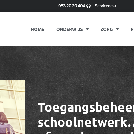
053 20 30 404
Servicedesk
HOME
ONDERWIJS
ZORG
R
Toegangsbeheer
schoolnetwerk…