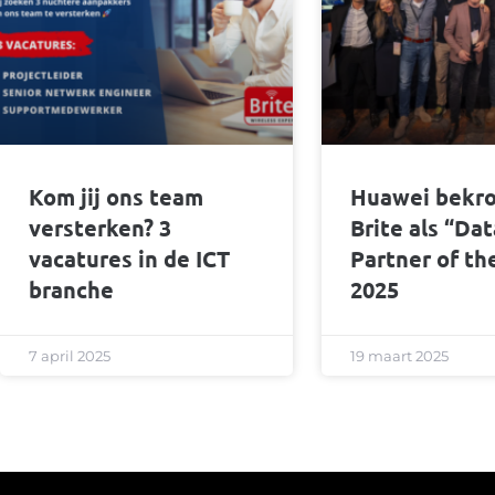
Kom jij ons team
Huawei bekr
versterken? 3
Brite als “Da
vacatures in de ICT
Partner of th
branche
2025
7 april 2025
19 maart 2025