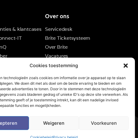
Over ons
nties & klantcases
Servicedesk
onnect-IT
Brite Ticketsysteem
inQ
Over Brite
ber
Vacatures
Contact
Cookies toestemming
n technologieën zoals cookies om informatie over je apparaat op te slaan
dplegen. We doen dit met als doel om de beste ervaring te bieden en om
seerde advertenties te tonen. Door in te stemmen met deze technologieën
egevens zoals bladeren gedrag of unieke ID's op deze site verwerken. Als
temming geeft of je toestemming intrekt, kan dit een nadelige invloed
epaalde functies en mogelijkheden.
epteren
Weigeren
Voorkeuren
U)
Algemene voorwaarden
Cookiebeleid
Privacy beleid