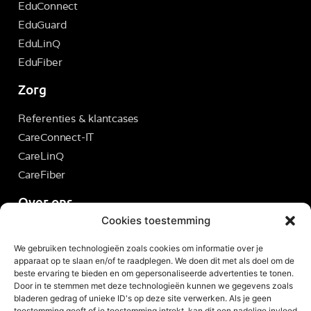
EduConnect
EduGuard
EduLinQ
EduFiber
Zorg
Referenties & klantcases
CareConnect-IT
CareLinQ
CareFiber
Over ons
Cookies toestemming
Servicedesk
We gebruiken technologieën zoals cookies om informatie over je
Brite Ticketsysteem
apparaat op te slaan en/of te raadplegen. We doen dit met als doel om de
Over Brite
beste ervaring te bieden en om gepersonaliseerde advertenties te tonen.
Door in te stemmen met deze technologieën kunnen we gegevens zoals
Vacatures
bladeren gedrag of unieke ID's op deze site verwerken. Als je geen
Contact
toestemming geeft of je toestemming intrekt, kan dit een nadelige invloed