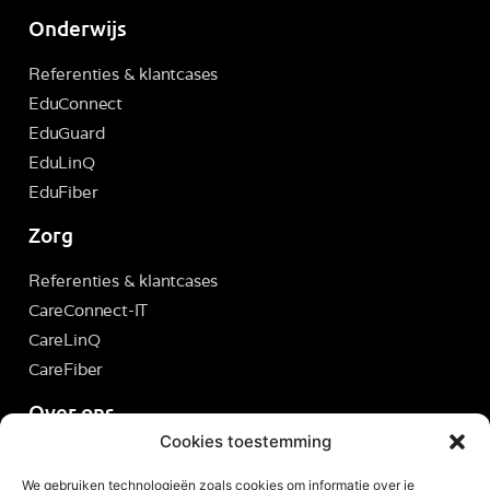
Onderwijs
Referenties & klantcases
EduConnect
EduGuard
EduLinQ
EduFiber
Zorg
Referenties & klantcases
CareConnect-IT
CareLinQ
CareFiber
Over ons
Cookies toestemming
Servicedesk
We gebruiken technologieën zoals cookies om informatie over je
Brite Ticketsysteem