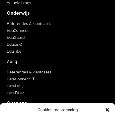
Actuele blogs
Onderwijs
Referenties & klantcases
EduConnect
EduGuard
EduLinQ
EduFiber
Zorg
Referenties & klantcases
CareConnect-IT
CareLinQ
CareFiber
Over ons
Cookies toestemming
Servicedesk