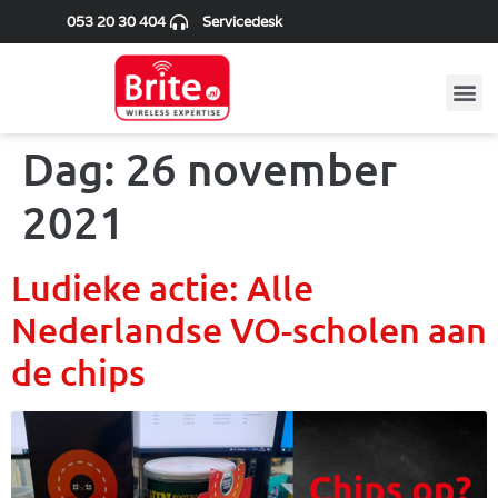
053 20 30 404
Servicedesk
Dag:
26 november
2021
Ludieke actie: Alle
Nederlandse VO-scholen aan
de chips