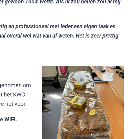
et gewoon 100% werkt. Als ik zou bellen zou ik mij
ttig en professioneel met ieder een eigen taak en
al overal wel wat van af weten. Het is zeer prettig
eegenomen om
dat het KWC
e het voor.
e WiFi.