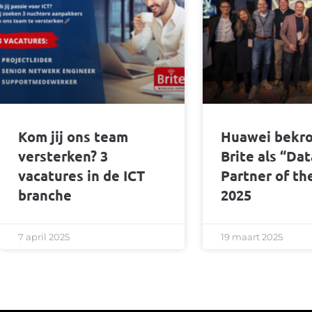
Kom jij ons team
Huawei bekr
versterken? 3
Brite als “Da
vacatures in de ICT
Partner of th
branche
2025
7 april 2025
19 maart 2025