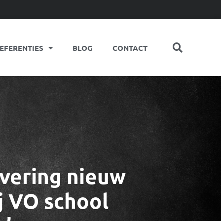
EFERENTIES
BLOG
CONTACT
evering nieuw
j VO school