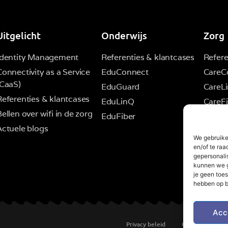
Uitgelicht
Onderwijs
Zorg
Identity Management
Referenties & klantcases
Refere
Connectivity as a Service
EduConnect
CareC
(CaaS)
EduGuard
CareL
Referenties & klantcases
EduLinQ
CareFi
ellen over wifi in de zorg
EduFiber
Actuele blogs
We gebruike
en/of te raa
gepersonali
kunnen we g
je geen toes
hebben op b
Acc
Privacy beleid
Cookiebeleid (E