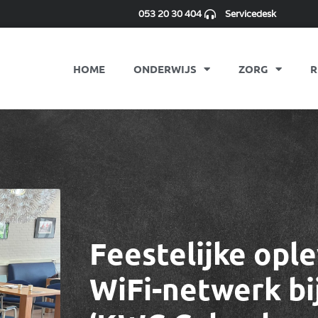
053 20 30 404
Servicedesk
HOME
ONDERWIJS
ZORG
R
Feestelijke opl
WiFi-netwerk bi