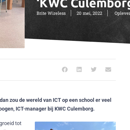
‘KWC Culemborg
Brite Wireless
20 mei, 2022
Opleve
, dan zou de wereld van ICT op een school er veel
 Hoogen, ICT-manager bij KWC Culemborg.
groeid tot