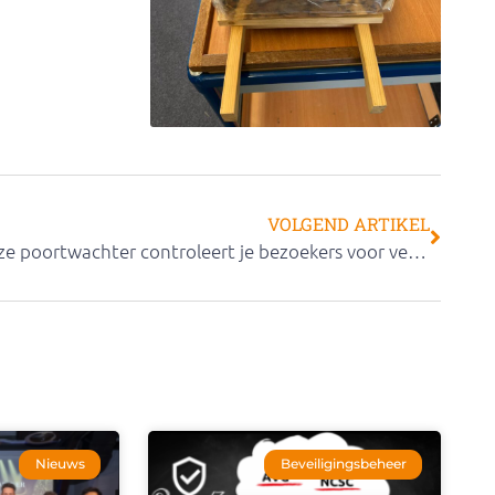
VOLGEND ARTIKEL
Deze poortwachter controleert je bezoekers voor veiligere netwerktoegang in je school
Nieuws
Beveiligingsbeheer