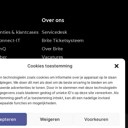
Over ons
nties & klantcases
Servicedesk
onnect-IT
Brite Ticketsysteem
inQ
Over Brite
ber
Vacatures
Contact
Cookies toestemming
n technologieën zoals cookies om informatie over je apparaat op te slaan
dplegen. We doen dit met als doel om de beste ervaring te bieden en om
seerde advertenties te tonen. Door in te stemmen met deze technologieën
egevens zoals bladeren gedrag of unieke ID's op deze site verwerken. Als
temming geeft of je toestemming intrekt, kan dit een nadelige invloed
epaalde functies en mogelijkheden.
epteren
Weigeren
Voorkeuren
U)
Algemene voorwaarden