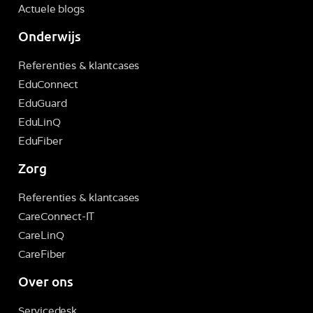
Actuele blogs
Onderwijs
Referenties & klantcases
EduConnect
EduGuard
EduLinQ
EduFiber
Zorg
Referenties & klantcases
CareConnect-IT
CareLinQ
CareFiber
Over ons
Servicedesk