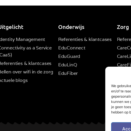
Uitgelicht
Onderwijs
Zorg
Identity Management
Referenties & klantcases
Refere
Connectivity as a Service
EduConnect
CareC
(CaaS)
EduGuard
CareL
Referenties & klantcases
EduLinQ
CareFi
ellen over wifi in de zorg
EduFiber
Actuele blogs
We gebruike
en/of te raa
gepersonali
kunnen we g
je geen toes
hebben op b
Acc