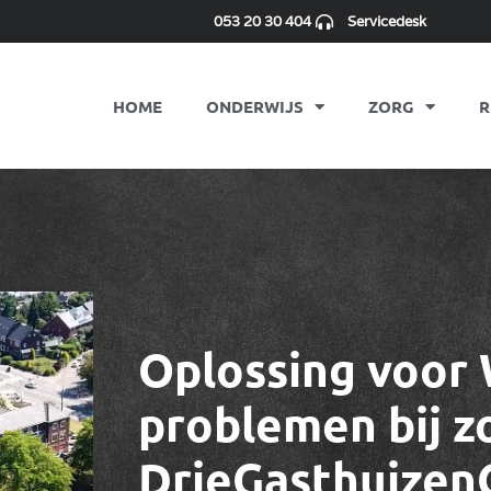
053 20 30 404
Servicedesk
HOME
ONDERWIJS
ZORG
R
Oplossing voor 
problemen bij z
DrieGasthuizen