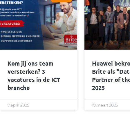
Kom jij ons team
Huawei bekr
versterken? 3
Brite als “Da
vacatures in de ICT
Partner of th
branche
2025
7 april 2025
19 maart 2025