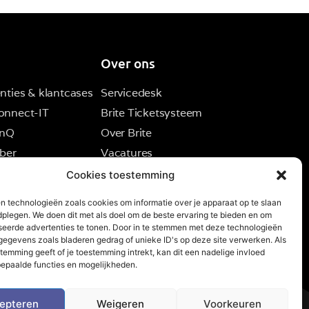
Over ons
nties & klantcases
Servicedesk
onnect-IT
Brite Ticketsysteem
inQ
Over Brite
ber
Vacatures
Contact
Cookies toestemming
n technologieën zoals cookies om informatie over je apparaat op te slaan
dplegen. We doen dit met als doel om de beste ervaring te bieden en om
seerde advertenties te tonen. Door in te stemmen met deze technologieën
egevens zoals bladeren gedrag of unieke ID's op deze site verwerken. Als
temming geeft of je toestemming intrekt, kan dit een nadelige invloed
epaalde functies en mogelijkheden.
epteren
Weigeren
Voorkeuren