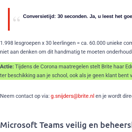
Conversietijd: 30 seconden. Ja, u leest het go
1.998 lesgroepen x 30 leerlingen = ca. 60.000 unieke com
niet aan denken om dit handmatig te moeten onderhoud
Actie:
Tijdens de Corona maatregelen stelt Brite haar Edu
ter beschikking aan je school, ook als je geen klant bent v
Neem contact op via:
g.snijders@brite.nl
en je wordt dire
Microsoft Teams veilig en beheersb