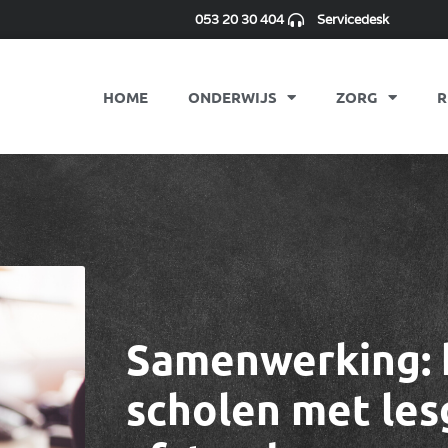
053 20 30 404
Servicedesk
HOME
ONDERWIJS
ZORG
R
Samenwerking: 
scholen met le