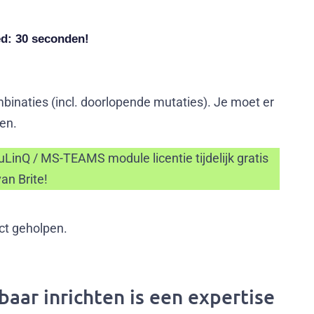
ed: 30 seconden!
binaties (incl. doorlopende mutaties). Je moet er
en.
LinQ / MS-TEAMS module licentie tijdelijk gratis
an Brite!
ct geholpen.
aar inrichten is een expertise