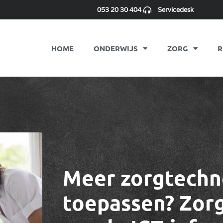
053 20 30 404
Servicedesk
HOME
ONDERWIJS
ZORG
R
Meer zorgtechn
toepassen? Zor