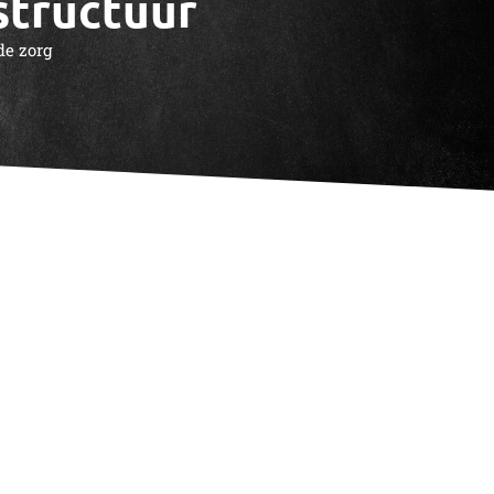
structuur
de zorg