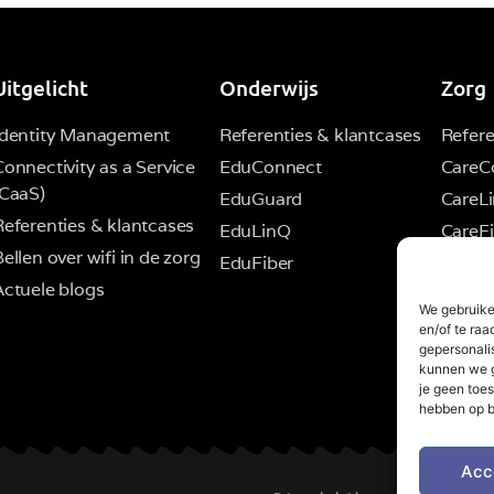
Uitgelicht
Onderwijs
Zorg
Identity Management
Referenties & klantcases
Refere
Connectivity as a Service
EduConnect
CareC
(CaaS)
EduGuard
CareL
Referenties & klantcases
EduLinQ
CareFi
ellen over wifi in de zorg
EduFiber
Actuele blogs
We gebruike
en/of te raa
gepersonali
kunnen we g
je geen toes
hebben op b
Acc