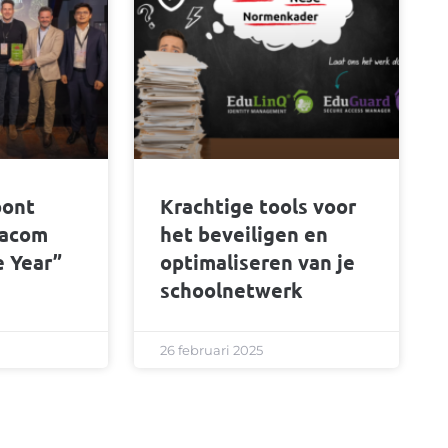
oont
Krachtige tools voor
tacom
het beveiligen en
e Year”
optimaliseren van je
schoolnetwerk
26 februari 2025