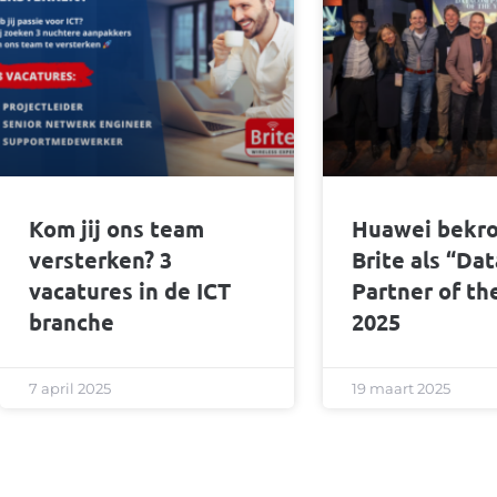
Kom jij ons team
Huawei bekr
versterken? 3
Brite als “Da
vacatures in de ICT
Partner of th
branche
2025
7 april 2025
19 maart 2025