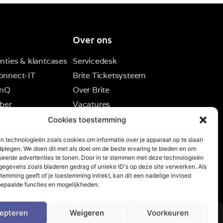
Over ons
nties & klantcases
Servicedesk
onnect-IT
Brite Ticketsysteem
inQ
Over Brite
ber
Vacatures
Contact
Cookies toestemming
n technologieën zoals cookies om informatie over je apparaat op te slaan
dplegen. We doen dit met als doel om de beste ervaring te bieden en om
seerde advertenties te tonen. Door in te stemmen met deze technologieën
egevens zoals bladeren gedrag of unieke ID's op deze site verwerken. Als
temming geeft of je toestemming intrekt, kan dit een nadelige invloed
epaalde functies en mogelijkheden.
epteren
Weigeren
Voorkeuren