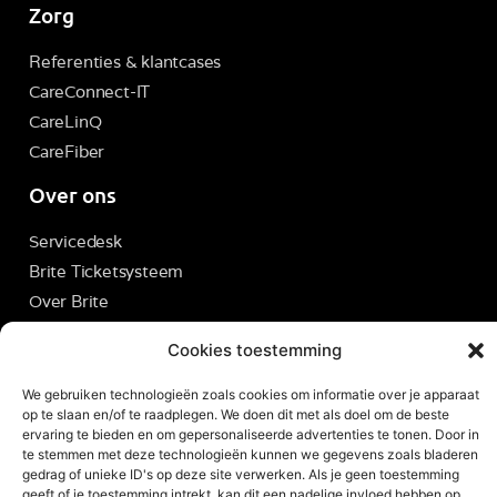
Zorg
Referenties & klantcases
CareConnect-IT
CareLinQ
CareFiber
Over ons
Servicedesk
Brite Ticketsysteem
Over Brite
Vacatures
Cookies toestemming
Contact
We gebruiken technologieën zoals cookies om informatie over je apparaat
op te slaan en/of te raadplegen. We doen dit met als doel om de beste
ervaring te bieden en om gepersonaliseerde advertenties te tonen. Door in
te stemmen met deze technologieën kunnen we gegevens zoals bladeren
gedrag of unieke ID's op deze site verwerken. Als je geen toestemming
© 2026 - Alle rechten voorbehouden
geeft of je toestemming intrekt, kan dit een nadelige invloed hebben op