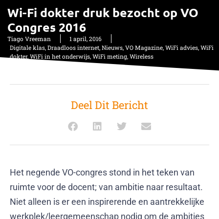
Wi-Fi dokter druk bezocht op VO
Congres 2016
Tiago Vreeman
1 april, 2016
Digitale klas
,
Draadloos internet
,
Nieuws
,
VO Magazine
,
WiFi advies
,
WiFi
dokter
,
WiFi in het onderwijs
,
WiFi meting
,
Wireless
Deel Dit Bericht
Het negende VO-congres stond in het teken van
ruimte voor de docent; van ambitie naar resultaat.
Niet alleen is er een inspirerende en aantrekkelijke
werkplek/leergemeenschap nodig om de ambities