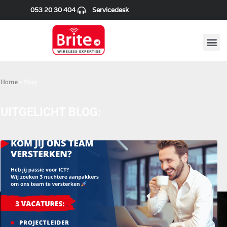
053 20 30 404
Servicedesk
Home
»
Blog
UITGELICHT BLOG: