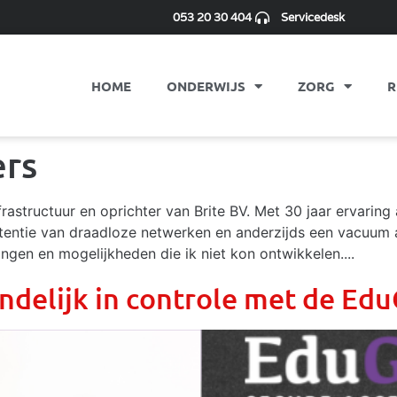
053 20 30 404
Servicedesk
HOME
ONDERWIJS
ZORG
R
ers
nfrastructuur en oprichter van Brite BV. Met 30 jaar ervarin
tentie van draadloze netwerken en anderzijds een vacuum 
ingen en mogelijkheden die ik niet kon ontwikkelen....
indelijk in controle met de E