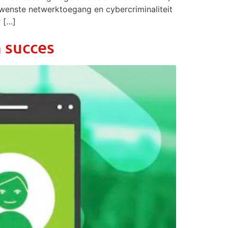
ewenste netwerktoegang en cybercriminaliteit
r […]
n succes